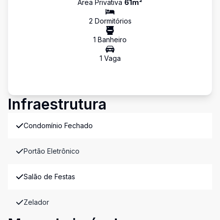
Área Privativa
61
m²
2
Dormitório
s
1
Banheiro
1
Vaga
Infraestrutura
Condomínio Fechado
Portão Eletrônico
Salão de Festas
Zelador