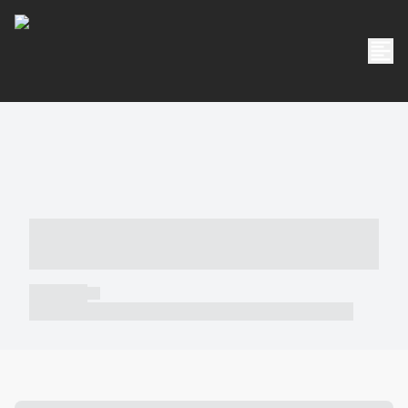
----- ----- -- ------ ---- ---- -- ----- -----
----- --- ------
----- -----
----- ----- -- ------ ---- ---- -- ----- ----- ----- --- ------