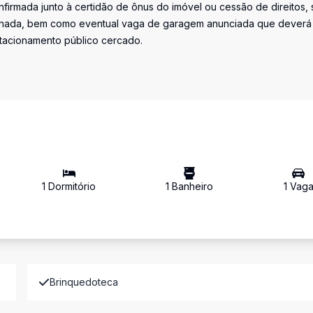
firmada junto à certidão de ônus do imóvel ou cessão de direitos, 
iminada, bem como eventual vaga de garagem anunciada que deverá
stacionamento público cercado.
1
Dormitório
1
Banheiro
1
Vag
Brinquedoteca