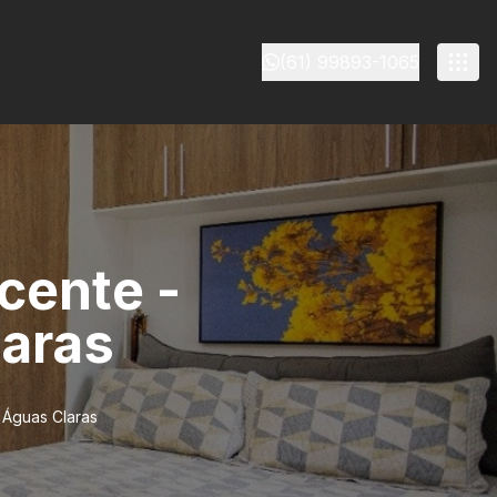
(61) 99893-1065
cente -
laras
 Águas Claras