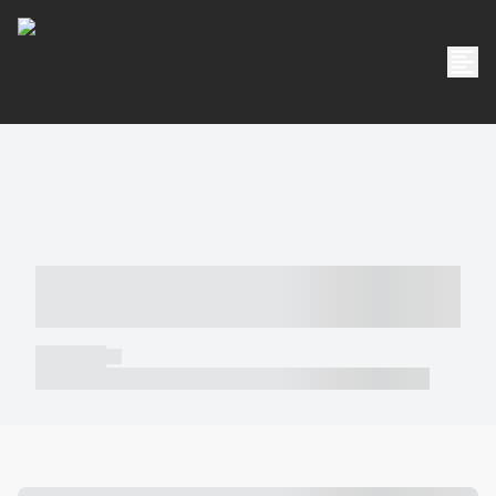
----- ----- -- ------ ---- ---- -- ----- -----
----- --- ------
----- -----
----- ----- -- ------ ---- ---- -- ----- ----- ----- --- ------