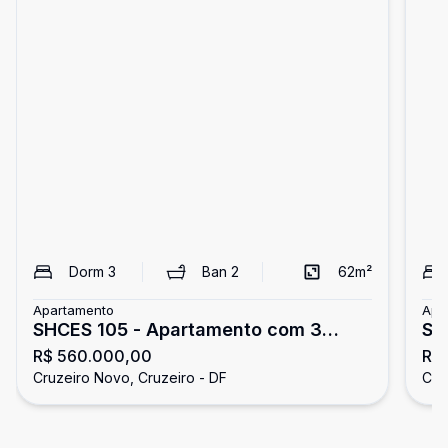
Dorm
3
Ban
2
62
m²
Apartamento
Apa
SHCES 105 - Apartamento com 3
SH
R$ 560.000,00
R$
quartos - primeiro andar - aceita
qua
Cruzeiro Novo, Cruzeiro - DF
Cru
financiamento e FGTS - Cruzeiro
fi
Novo
No