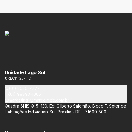
Unidade Lago Sul
CRECI:
12571-DF
(61) 3036-7777
(61) 99893-1065
marketing1@marcoimob.com.br
Quadra SHIS QI 5, 130, Ed. Gilberto Salomão, Bloco F, Setor de
Habitações Individuais Sul, Brasília - DF - 71600-500