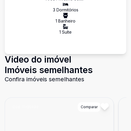
3
Dormitório
s
1
Banheiro
1
Suíte
Video do imóvel
Imóveis semelhantes
Confira imóveis semelhantes
Cód:
TH35430
Comparar
Có