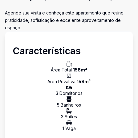
Agende sua visita e conheça este apartamento que reúne
praticidade, sofisticação e excelente aproveitamento de
espaço.
Características
Área Total
158
m²
Área Privativa
158
m²
3
Dormitório
s
5
Banheiro
s
3
Suíte
s
1
Vaga