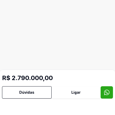
R$ 2.790.000,00
Mais informações
Dúvidas
Ligar
Aceita Pet