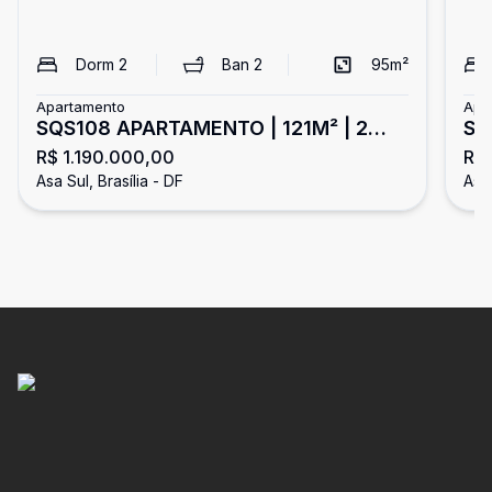
Dorm
2
Ban
2
95
m²
Apartamento
Apa
SQS108 APARTAMENTO | 121M² | 2
SQ
R$ 1.190.000,00
R$
QUARTOS COM ARMÁRIOS I
- d
Asa Sul, Brasília - DF
Asa 
ESCRITÓRIO | ANDAR ALTO | VISTA
LIVRE | NASCENTE