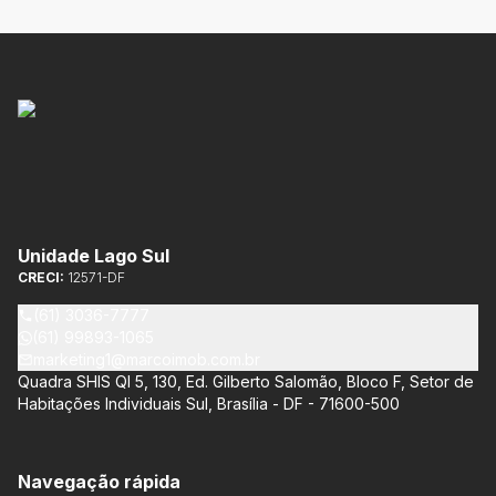
Unidade Lago Sul
CRECI:
12571-DF
(61) 3036-7777
(61) 99893-1065
marketing1@marcoimob.com.br
Quadra SHIS QI 5, 130, Ed. Gilberto Salomão, Bloco F, Setor de
Habitações Individuais Sul, Brasília - DF - 71600-500
Navegação rápida