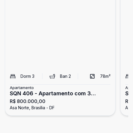
Dorm
3
Ban
2
78
m²
Apartamento
Apa
SQN 406 - Apartamento com 3
SQ
R$ 800.000,00
R$ 
quartos - nascente - vazado - vista
vaz
Asa Norte, Brasília - DF
Asa 
livre - aceita financiamento e FGTS -
qua
Asa Norte