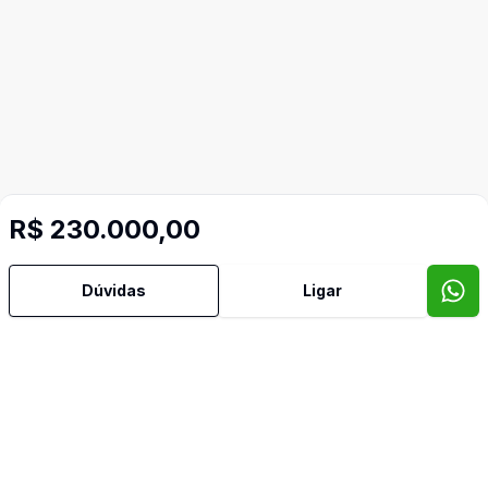
Mais informações
R$ 230.000,00
Aceita Pet
Dúvidas
Ligar
Ar Condicionado
Armários Embutidos
Churrasqueira