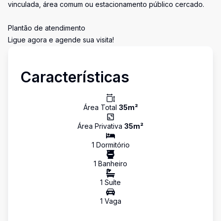
vinculada, área comum ou estacionamento público cercado.
Plantão de atendimento
Ligue agora e agende sua visita!
Características
Área Total
35
m²
Área Privativa
35
m²
1
Dormitório
1
Banheiro
1
Suíte
1
Vaga