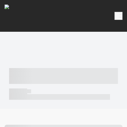
----- ----- -- ------ ---- ---- -- ----- -----
----- --- ------
----- -----
----- ----- -- ------ ---- ---- -- ----- ----- ----- --- ------