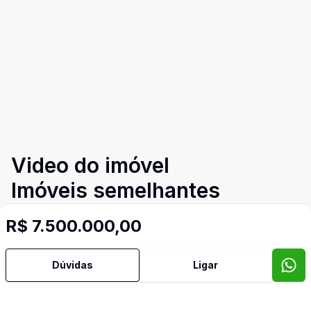
Video do imóvel
Imóveis semelhantes
Confira imóveis semelhantes
R$ 7.500.000,00
Dúvidas
Ligar
Cód:
PD4044
Comparar
Có