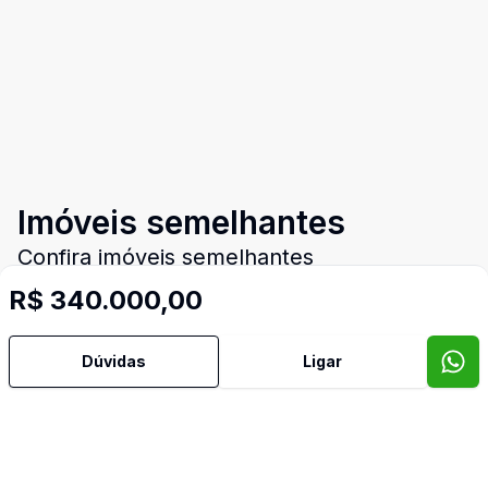
Imóveis semelhantes
Confira imóveis semelhantes
R$ 340.000,00
Cód:
PD4044
Comparar
Có
Dúvidas
Ligar