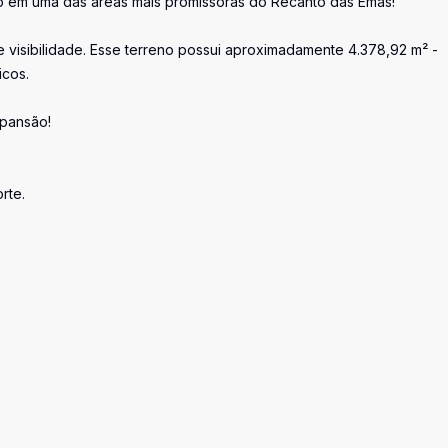
 em uma das áreas mais promissoras do Recanto das Emas!
 visibilidade. Esse terreno possui aproximadamente 4.378,92 m² -
icos.
xpansão!
rte.