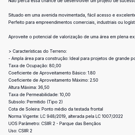
Não perca essa chance de desenvolver um projeto de sucesso
Situado em uma avenida movimentada, fácil acesso e excelente
Perfeito para empreendimentos comerciais, industriais ou logíst
Aproveite o potencial de valorização de uma área em plena e
> Características do Terreno:
- Ampla área para construção: Ideal para projetos de grande po
Taxa de Ocupação: 80,00
Coeficiente de Aproveitamento Básico: 1.80
Coeficiente de Aproveitamento Máximo: 2.50
Altura Máxima: 36,50
Taxa de Permeabilidade: 10,00
Subsolo: Permitido (Tipo 2)
Cota de Soleira: Ponto médio da testada frontal
Norma Vigente: LC 948/2019, alterada pela LC 1007/2022
UOS Parâmetro: CSIIR 2 - Parque das Bençãos
Uso: CSIIR 2