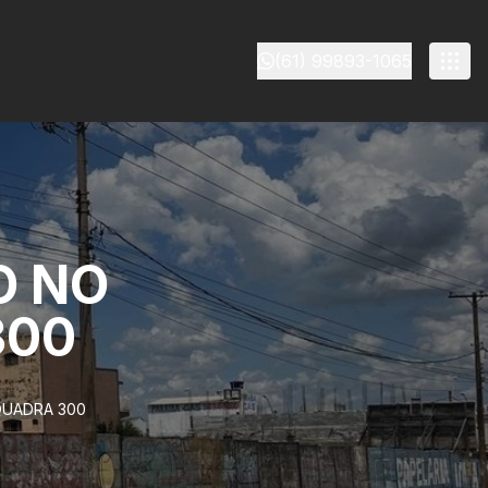
(61) 99893-1065
O NO
300
QUADRA 300