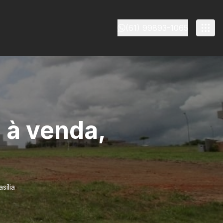
(61) 99893-1065
o à venda,
sília