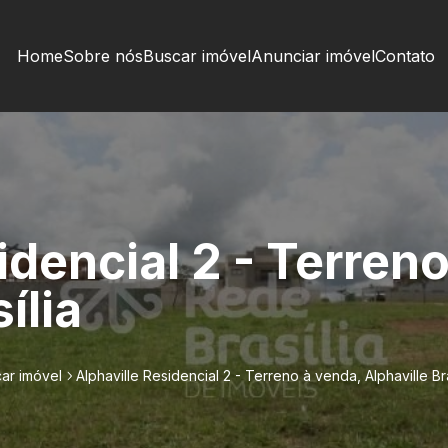
Home
Sobre nós
Buscar imóvel
Anunciar imóvel
Contato
idencial 2 - Terren
ília
ar imóvel
Alphaville Residencial 2 - Terreno à venda, Alphaville Bra