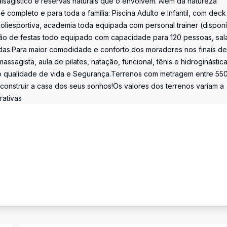
paisagístico e reservas naturais que o envolvem. Além da natureza
completo e para toda a família: Piscina Adulto e Infantil, com deck
liesportiva, academia toda equipada com personal trainer (disponí
lão de festas todo equipado com capacidade para 120 pessoas, sal
das.Para maior comodidade e conforto dos moradores nos finais de
agista, aula de pilates, natação, funcional, tênis e hidroginástica
o qualidade de vida e Segurança.Terrenos com metragem entre 55
 construir a casa dos seus sonhos!Os valores dos terrenos variam a
rativas