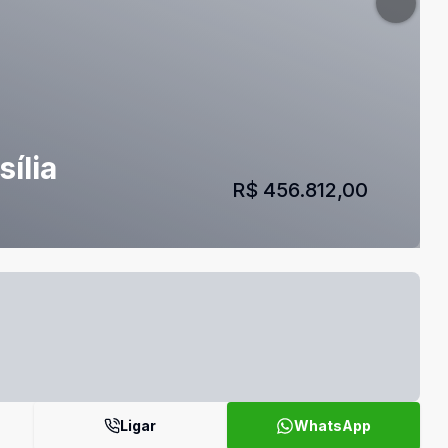
sília
R$ 456.812,00
Ligar
WhatsApp