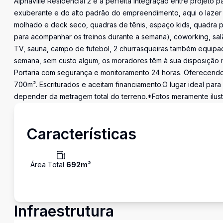
Alphaville Residencial 2 é a perfeita integração entre projeto 
exuberante e do alto padrão do empreendimento, aqui o lazer é 
molhado e deck seco, quadras de tênis, espaço kids, quadra po
para acompanhar os treinos durante a semana), coworking, sa
TV, sauna, campo de futebol, 2 churrasqueiras também equipa
semana, sem custo algum, os moradores têm à sua disposição mass
Portaria com segurança e monitoramento 24 horas. Oferecend
700m². Escriturados e aceitam financiamento.O lugar ideal para
depender da metragem total do terreno.*Fotos meramente ilust
Características
Área Total
692
m²
Infraestrutura