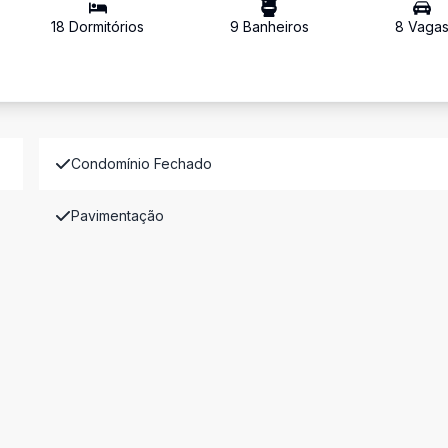
18
Dormitório
s
9
Banheiro
s
8
Vaga
Condomínio Fechado
Pavimentação