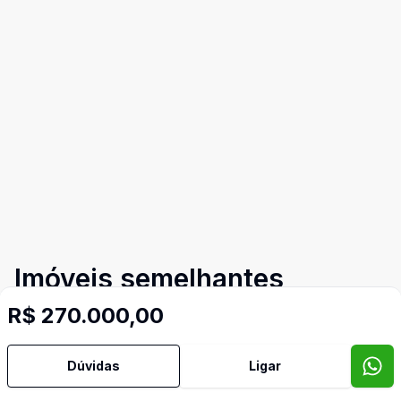
Imóveis semelhantes
Confira imóveis semelhantes
R$ 270.000,00
Dúvidas
Ligar
Cód:
TH28426
Comparar
Có