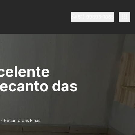
(61) 99893-1065
celente
Recanto das
o - Recanto das Emas