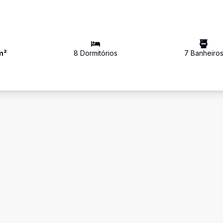
m²
8
Dormitório
s
7
Banheiro