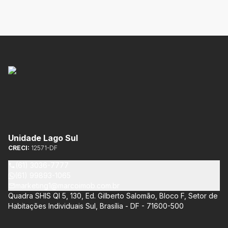
Unidade Lago Sul
CRECI:
12571-DF
(61) 3036-7777
(61) 99893-1065
marketing1@marcoimob.com.br
Quadra SHIS QI 5, 130, Ed. Gilberto Salomão, Bloco F, Setor de
Habitações Individuais Sul, Brasília - DF - 71600-500