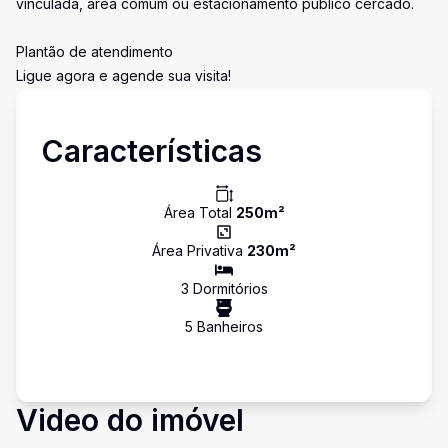
vinculada, área comum ou estacionamento público cercado.
Plantão de atendimento
Ligue agora e agende sua visita!
Características
Área Total
250
m²
Área Privativa
230
m²
3
Dormitório
s
5
Banheiro
s
Video do imóvel