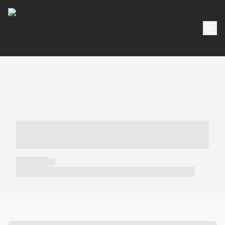
----- ----- -- ------ ---- ---- -- ----- -----
----- --- ------
----- -----
----- ----- -- ------ ---- ---- -- ----- ----- ----- --- ------