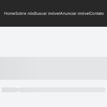
Home
Sobre nós
Buscar imóvel
Anunciar imóvel
Contato
----- ---- ---- -- ----
----- -----
----- ----- -- ------ ---- ---- -- ----- ----- ----- --- ------