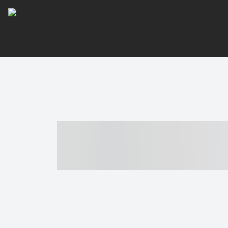
----- ----- -- -
- ------