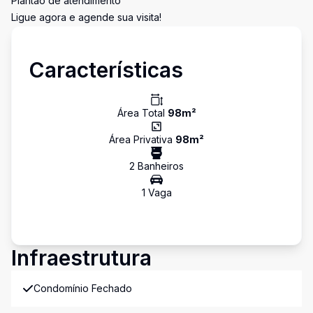
Plantão de atendimento
Ligue agora e agende sua visita!
Características
Área Total
98
m²
Área Privativa
98
m²
2
Banheiro
s
1
Vaga
Infraestrutura
Condomínio Fechado