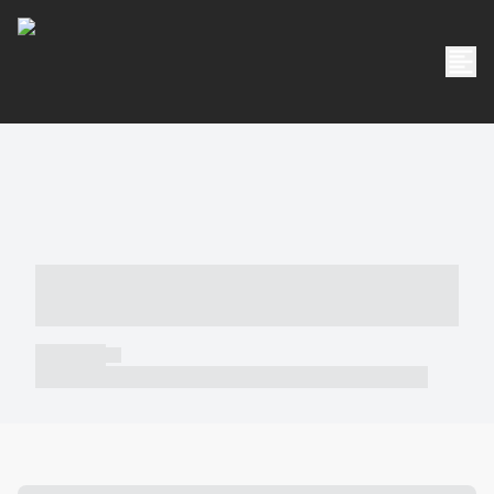
----- ----- -- ------ ---- ---- -- ----- -----
----- --- ------
----- -----
----- ----- -- ------ ---- ---- -- ----- ----- ----- --- ------