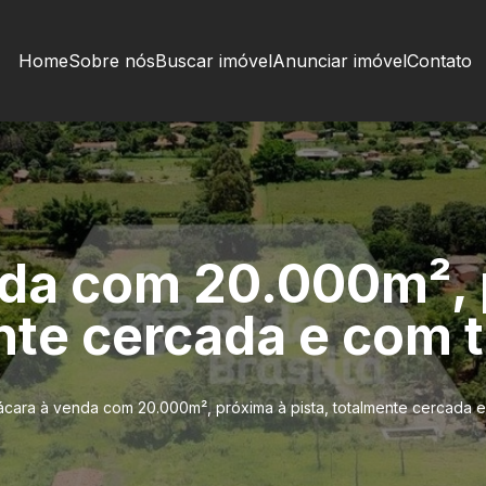
Home
Sobre nós
Buscar imóvel
Anunciar imóvel
Contato
da com 20.000m², 
nte cercada e com 
cara à venda com 20.000m², próxima à pista, totalmente cercada e