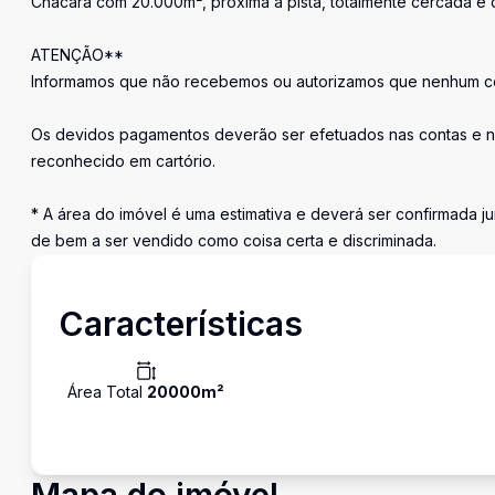
Chácara com 20.000m², próxima à pista, totalmente cercada e 
ATENÇÃO**
Informamos que não recebemos ou autorizamos que nenhum cor
Os devidos pagamentos deverão ser efetuados nas contas e n
reconhecido em cartório.
* A área do imóvel é uma estimativa e deverá ser confirmada ju
de bem a ser vendido como coisa certa e discriminada.
Características
Área Total
20000
m²