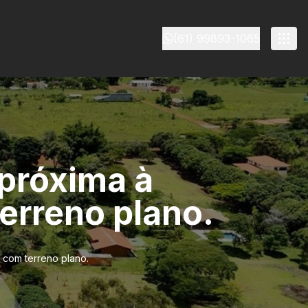
(61) 99893-1065
próxima à
terreno plano.
 com terreno plano.