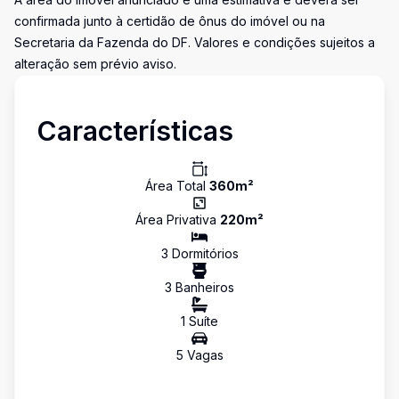
confirmada junto à certidão de ônus do imóvel ou na
Secretaria da Fazenda do DF. Valores e condições sujeitos a
alteração sem prévio aviso.
Características
Área Total
360
m²
Área Privativa
220
m²
3
Dormitório
s
3
Banheiro
s
1
Suíte
5
Vaga
s