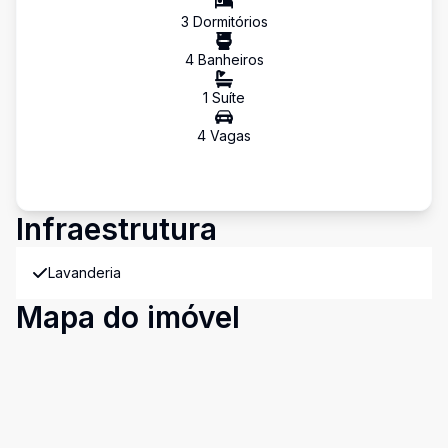
3
Dormitório
s
4
Banheiro
s
1
Suíte
4
Vaga
s
Infraestrutura
Lavanderia
Mapa do imóvel