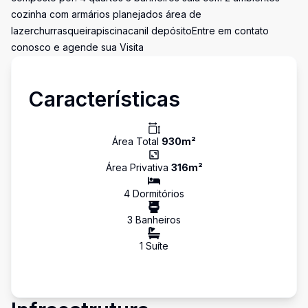
cozinha com armários planejados área de
lazerchurrasqueirapiscinacanil depósitoEntre em contato
conosco e agende sua Visita
Características
Área Total
930
m²
Área Privativa
316
m²
4
Dormitório
s
3
Banheiro
s
1
Suíte