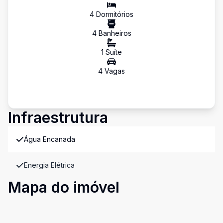
4
Dormitório
s
4
Banheiro
s
1
Suíte
4
Vaga
s
Infraestrutura
Água Encanada
Energia Elétrica
Mapa do imóvel