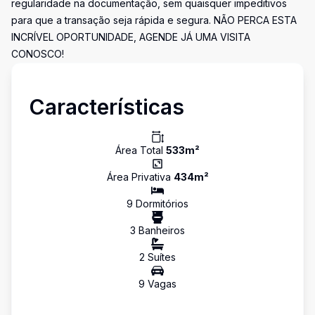
regularidade na documentação, sem quaisquer impeditivos
para que a transação seja rápida e segura. NÃO PERCA ESTA
INCRÍVEL OPORTUNIDADE, AGENDE JÁ UMA VISITA
CONOSCO!
Características
Área Total
533
m²
Área Privativa
434
m²
9
Dormitório
s
3
Banheiro
s
2
Suíte
s
9
Vaga
s