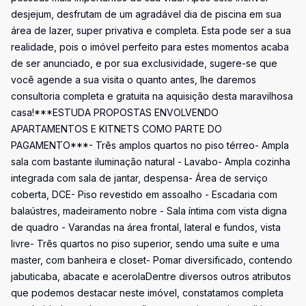
desjejum, desfrutam de um agradável dia de piscina em sua
área de lazer, super privativa e completa. Esta pode ser a sua
realidade, pois o imóvel perfeito para estes momentos acaba
de ser anunciado, e por sua exclusividade, sugere-se que
você agende a sua visita o quanto antes, lhe daremos
consultoria completa e gratuita na aquisição desta maravilhosa
casa!***ESTUDA PROPOSTAS ENVOLVENDO
APARTAMENTOS E KITNETS COMO PARTE DO
PAGAMENTO***- Três amplos quartos no piso térreo- Ampla
sala com bastante iluminação natural - Lavabo- Ampla cozinha
integrada com sala de jantar, despensa- Área de serviço
coberta, DCE- Piso revestido em assoalho - Escadaria com
balaústres, madeiramento nobre - Sala íntima com vista digna
de quadro - Varandas na área frontal, lateral e fundos, vista
livre- Três quartos no piso superior, sendo uma suíte e uma
master, com banheira e closet- Pomar diversificado, contendo
jabuticaba, abacate e acerolaDentre diversos outros atributos
que podemos destacar neste imóvel, constatamos completa