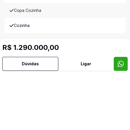
Copa Cozinha
Cozinha
Despensa
R$ 1.290.000,00
Dormitório com Armários
Dúvidas
Ligar
Hidromassagem
Jardim de Inverno
Lavabo
Piscina