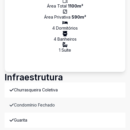
Área Total
1100
m²
Área Privativa
590
m²
4
Dormitório
s
4
Banheiro
s
1
Suíte
Infraestrutura
Churrasqueira Coletiva
Condomínio Fechado
Guarita