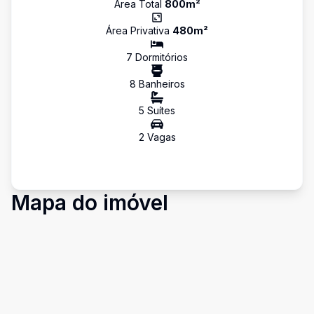
Área Total
800
m²
Área Privativa
480
m²
7
Dormitório
s
8
Banheiro
s
5
Suíte
s
2
Vaga
s
Mapa do imóvel