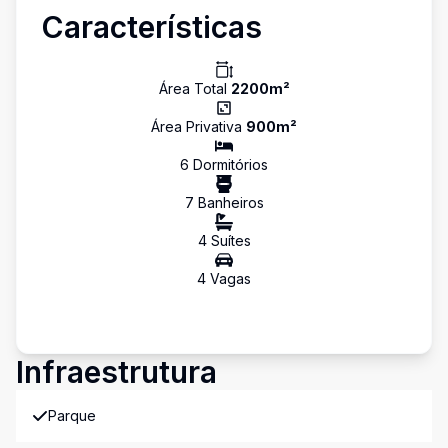
Características
Área Total
2200
m²
Área Privativa
900
m²
6
Dormitório
s
7
Banheiro
s
4
Suíte
s
4
Vaga
s
Infraestrutura
Parque