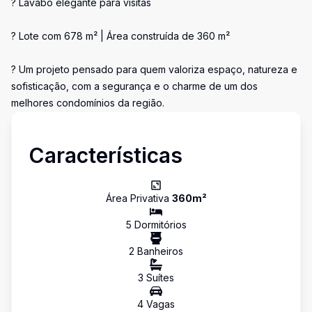
? Lavabo elegante para visitas
? Lote com 678 m² | Área construída de 360 m²
? Um projeto pensado para quem valoriza espaço, natureza e
sofisticação, com a segurança e o charme de um dos
melhores condomínios da região.
Características
Área Privativa
360
m²
5
Dormitório
s
2
Banheiro
s
3
Suíte
s
4
Vaga
s