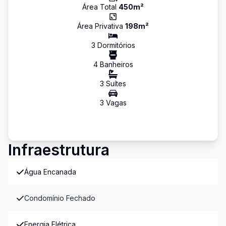
Área Total
450
m²
Área Privativa
198
m²
3
Dormitório
s
4
Banheiro
s
3
Suíte
s
3
Vaga
s
Infraestrutura
Água Encanada
Condomínio Fechado
Energia Elétrica