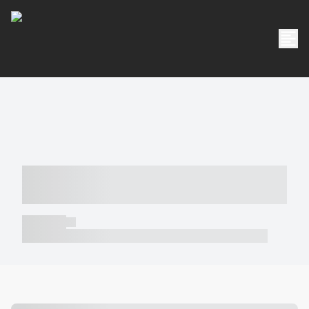
----- ----- -- ------ ---- ---- -- ----- -----
----- --- ------
----- -----
----- ----- -- ------ ---- ---- -- ----- ----- ----- --- ------