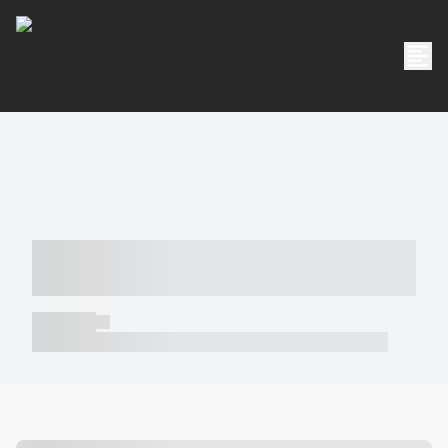
----- ----- -- ------ ---- ---- -- ----- -----
----- --- ------
----- -----
----- ----- -- ------ ---- ---- -- ----- ----- ----- --- ------